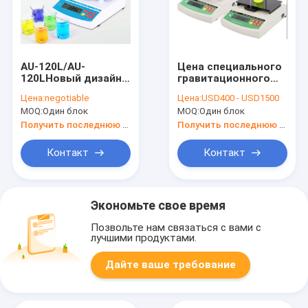
AU-120L/AU-
Цена специального
120LНовый дизайн
гравитационного
портативный
счетчика твердого
Цена:
negotiable
Цена:
USD400 - USD1500
жидкостной
жидкого порошка,
MOQ:
Один блок
MOQ:
Один блок
плотность
оборудование для
измеритель,
испытаний
Получить последнюю цену
Получить последнюю цену
электронный
специальной
плотность
гравитации DE-120T
Контакт
Контакт
измеритель,
плотность
измеритель TOP
поставщик
Экономьте свое время
Позвольте нам связаться с вами с
лучшими продуктами.
Дайте ваше требование