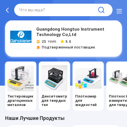
Guangdong Hongtuo Instrument
Technology Co,Ltd
25
5.0
YEARS
Подтверженный поставщик
Тестировщик
Денситометр
Плотномер
Плотнос
драгоценных
для твердых
для
измерите
металлов
тел
жидкостей
для твер
и жидких
веществ
Наши Лучшие Продукты