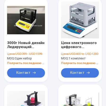
3000г Новый дизайн
Цена электронного
Лидирующий
цифрового
производитель
денситометра для
Цена:
USD399 - USD1599
Цена:
USD400 to USD1200
Золотоиспытательная
резины и пластика
MOQ:
Один набор
MOQ:
1 комплект
машина, Золотовая
по стандарту ASTM
машина для
Получить последнюю цену
Получить последнюю цену
испытания чистоты
AU-3000K
Контакт
Контакт