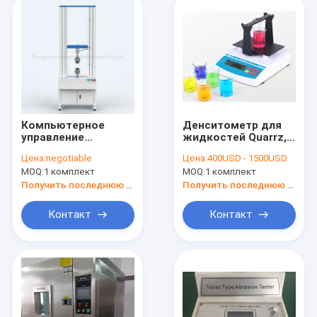
Компьютерное
Денситометр для
управление
жидкостей Quarrz,
электронная
электронный
Цена:
negotiable
Цена:
400USD - 1500USD
универсальная
денситометр,
MOQ:
1 комплект
MOQ:
1 комплект
тяговая
прибор для
испытательная
измерения
Получить последнюю цену
Получить последнюю цену
машина
плотности
изготовлена в
Контакт
Контакт
Китае