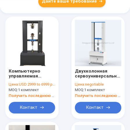
Дайте ваше требование
Компьютерно
Двухколонная
управляемая
сервоуниверсальная
универсальная
компьютерная
Цена:
USD 2999 to 6999 per Unit
Цена:
negotiable
испытательная
контрольная
MOQ:
1 комплект
MOQ:
1 комплект
машина 100 кН
испытательная
автоматическое
машина
Получить последнюю цену
Получить последнюю цену
универсальное
оборудование для
Контакт
Контакт
испытаний
прочности на тягу
WDW-100E