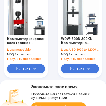
Компьютеризированная
WDW-300D 300KN
электронная
Компьютерно
универсальная
управляемая
Цена:
negotiable
Цена:
USD 8999 to 12099 per Unit
испытательная
универсальная
MOQ:
1 комплект
MOQ:
1 комплект
машина 500 кН,
испытательная
управляемый
машина 300KN для
Получить последнюю цену
Получить последнюю цену
компьютером тест
испытания
на прочность WDW-
прочности тяги
Контакт
Контакт
500E
Экономьте свое время
Позвольте нам связаться с вами с
лучшими продуктами.