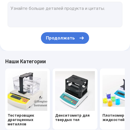
Тестер ссадины
измеритель твердости
Анализатор спектрометра
Продолжать
Масштаб и баланс
оптически измеряя машина
Наши Категории
Оборудование для испытаний НДТ
Цифровой вискозный счетчик
Оборудование для испытания порошка
Пластиковое оборудование для испытаний
Тестировщик
Денситометр для
Плотномер д
Оборудование для испытаний тканей
драгоценных
твердых тел
жидкостей
металлов