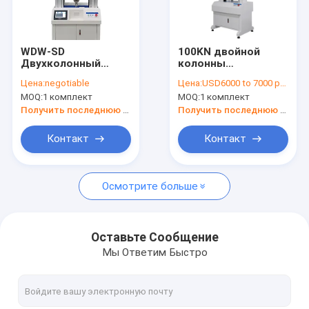
Наша фабрика
контроль качества
WDW-SD
100KN двойной
Двухколонный
колонны
контактные данные
сенсорный экран
компьютерного
Цена:
negotiable
Цена:
USD6000 to 7000 per unit
универсальная
управления серво
MOQ:
1 комплект
MOQ:
1 комплект
испытательная
универсальной
машина,
испытательной
Получить последнюю цену
Получить последнюю цену
универсальный
машины для
тестер для
испытаний на
Тестировщик драгоценных металлов
Контакт
Контакт
испытания
протяженность,
нескольких
сжатия и т.д.
Денситометр для твердых тел
материалов
Осмотрите больше
Плотномер для жидкостей
Плотность измеритель для твердых и жидких веществ
Оставьте Сообщение
Мы Ответим Быстро
Универсальная испытательная машина
камера для испытаний окружающей среды