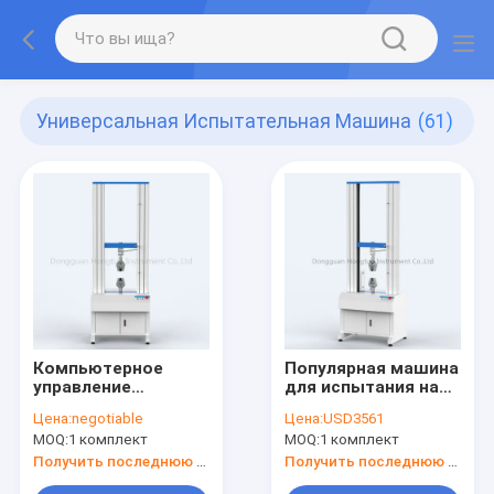
Универсальная Испытательная Машина
(61)
Компьютерное
Популярная машина
управление
для испытания на
электронная
растяжение и
Цена:
negotiable
Цена:
USD3561
универсальная
сжатие,
MOQ:
1 комплект
MOQ:
1 комплект
тяговая
Горизонтальная
испытательная
текстильная
Получить последнюю цену
Получить последнюю цену
машина
испытательная