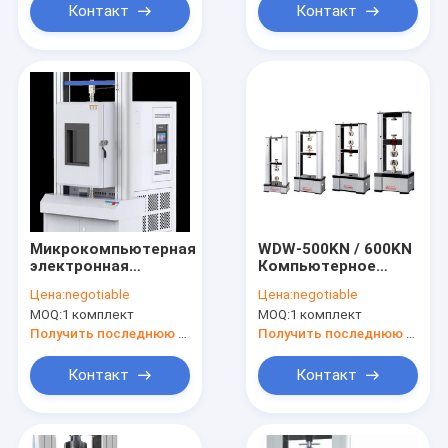
изготовлена в
машина на
Контакт
Контакт
Китае
растяжение
Микрокомпьютерная
WDW-500KN / 600KN
электронная
Компьютерное
универсальная
управление
Цена:
negotiable
Цена:
negotiable
испытательная
электронная
MOQ:
1 комплект
MOQ:
1 комплект
машина высоких и
универсальная
низких температур,
испытательная
Получить последнюю цену
Получить последнюю цену
компьютеризированный
машина,
термотестер
Контакт
Контакт