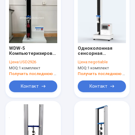
WDW-5
Одноколонная
Компьютеризированный
сенсорная
одноколонный
универсальная
Цена:
USD2926
Цена:
negotiable
сервоуниверсальный
испытательная
MOQ:
1 комплект
MOQ:
1 комплект
аппарат для
машина для
испытания
испытания на
Получить последнюю цену
Получить последнюю цену
прочности тяги
растяжение
силиконовой губки
Контакт
Контакт
Главная страница
Продукция
О Компании