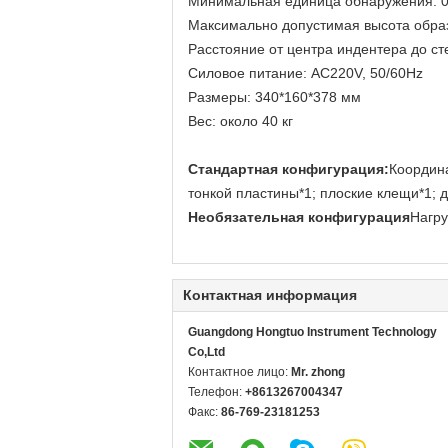
Минимальная единица обнаружения: 0
Максимально допустимая высота обра
Расстояние от центра индентера до с
Силовое питание: AC220V, 50/60Hz
Размеры: 340*160*378 мм
Вес: около 40 кг
Стандартная конфигурация:
Координа
тонкой пластины*1; плоские клещи*1; 
Необязательная конфигурация
Нагру
Контактная информация
Guangdong Hongtuo Instrument Technology
Co,Ltd
Контактное лицо:
Mr. zhong
Телефон:
+8613267004347
Факс:
86-769-23181253