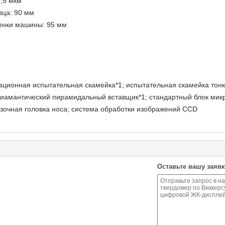
,5 мкм
зца: 90 мм
тенки машины: 95 мм
ционная испытательная скамейка*1; испытательная скамейка тонк
диамантический пирамидальный вставщик*1; стандартный блок микр
зочная головка носа; система обработки изображений CCD
Оставьте вашу заявк