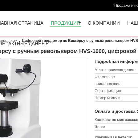
Продажа и п
ЛАВНАЯ СТРАНИЦА
ПРОДУКЦИЯ
О КОМПАНИИ
НАШ
твердости
Цифровой твердомер по Виккерсу с ручным револьвером HVS
ОНТАКТНЫЕ ДАННЫЕ
ерсу с ручным револьвером HVS-1000, цифровой
Подробная информа
Место происхождения:
Фирменное
наименование:
Сертификация:
Номер модели:
Оплата и доставка 
Количество мин заказа
Цена:
Упаковывая детали: