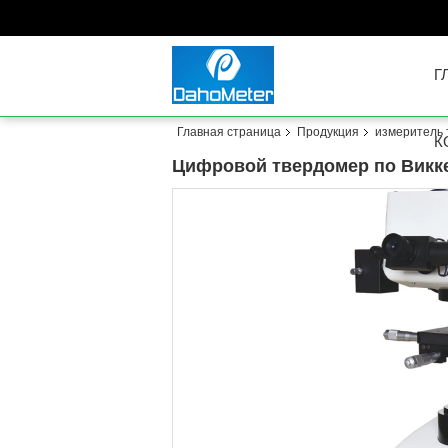
Г
Главная страница
Продукция
измеритель 
К
Цифровой твердомер по Викк