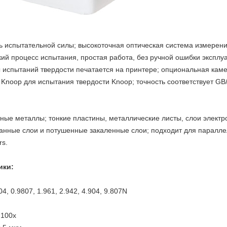
ь испытательной силы; высокоточная оптическая система измерени
кий процесс испытания, простая работа, без ручной ошибки экспл
ы испытаний твердости печатается на принтере; опциональная кам
Knoop для испытания твердости Knoop; точность соответствует GB
тные металлы; тонкие пластины, металлические листы, слои элект
анные слои и потушенные закаленные слои; подходит для паралле
rs.
ики:
4, 0.9807, 1.961, 2.942, 4.904, 9.807N
 100x