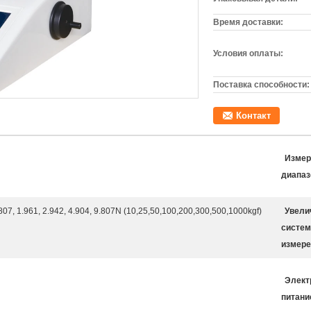
Время доставки:
Условия оплаты:
Поставка способности:
Контакт
Измер
диапаз
807, 1.961, 2.942, 4.904, 9.807N (10,25,50,100,200,300,500,1000kgf)
Увели
систе
измере
Элект
питани