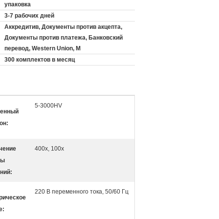
упаковка
3-7 рабочих дней
Аккредитив, Документы против акцепта,
Документы против платежа, Банковский
перевод, Western Union, M
300 комплектов в месяц
5-3000HV
енный
он:
чение
400х, 100х
мы
ний:
220 В переменного тока, 50/60 Гц
рическое
е: