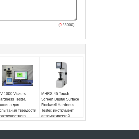
(
0
/ 3000)
V-1000 Vickers
MHRS-45 Touch
ardness Tester,
Screen Digital Surface
ашина для
Rockwell Hardness
спытания твердости
Tester, инструмент
оверхностного
автоматической
тверждения слоя
работы по испытанию
твердости