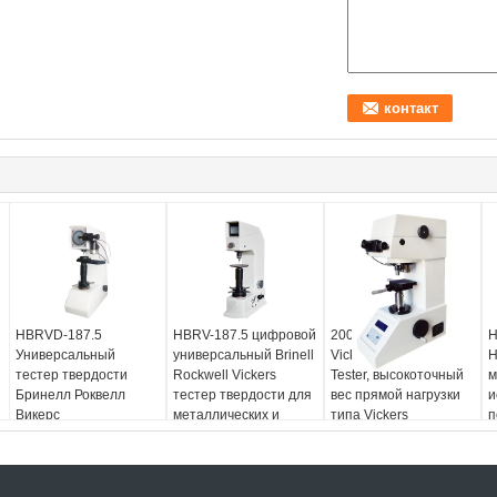
HBRVD-187.5
HBRV-187.5 цифровой
200HV-5 Low Load
H
Универсальный
универсальный Brinell
Vickers Hardness
H
тестер твердости
Rockwell Vickers
Tester, высокоточный
м
Бринелл Роквелл
тестер твердости для
вес прямой нагрузки
и
Викерс
металлических и
типа Vickers
п
неметаллических
интегрированная
о
материалов
машина