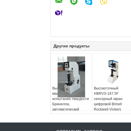
Другие продукты
Высокоточная
Высокоточный
машина для
HBRVS-187.5F
испытания твердости
сенсорный экран
Бринелла,
цифровой Brinell
автоматический
Rockwell Vickers
цифровой тестер
универсальный
твердости Бринелла
тестер твердости
HB-3000