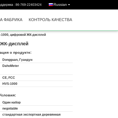
Russian
оддержка :
86-769-22403424
А ФАБРИКА
КОНТРОЛЬ КАЧЕСТВА
-1000, цифровой ЖК-дисплей
 ЖК-дисплей
ция о продукте:
Dongguan, Гуандун
DahoMeter
CE, FCC
HVS-1000
Условия:
:
Один набор
negotiable
стандартная экспортная деревянная