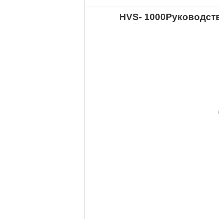
HV
S
- 1000
Руководст