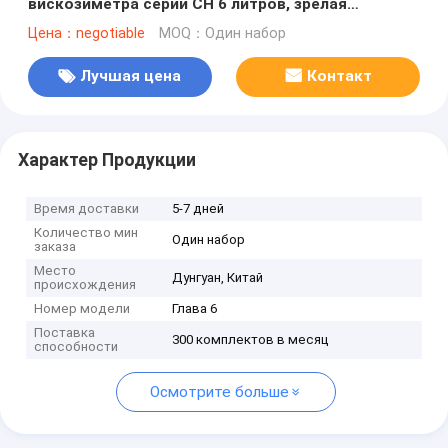
вискозиметра серии CH 6 литров, зрелая
технология контроля температуры
Цена：negotiable
MOQ：Один набор
Лучшая цена
Контакт
Характер Продукции
Время доставки
5-7 дней
Количество мин
Один набор
заказа
Место
Дунгуан, Китай
происхождения
Номер модели
Глава 6
Поставка
300 комплектов в месяц
способности
Осмотрите больше