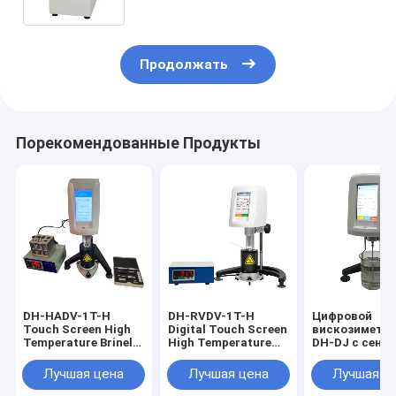
Продолжать
Порекомендованные Продукты
DH-HADV-1T-H
DH-RVDV-1T-H
Цифровой
Touch Screen High
Digital Touch Screen
вискозиметр 
Temperature Brinell
High Temperature
DH-DJ с сенс
Viscometer,
Brinell Viscometer,
экраном,
Microcomputer
High Precision
современный
Лучшая цена
Лучшая цена
Лучшая ц
Touch Screen
Rotating
ротационный
Display Viscometer
Viscometer,
вискозиметр 