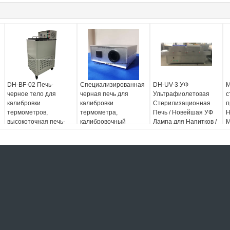
DH-BF-02 Печь-
Специализированная
DH-UV-3 УФ
М
черное тело для
черная печь для
Ультрафиолетовая
с
калибровки
калибровки
Стерилизационная
п
термометров,
термометра,
Печь / Новейшая УФ
H
высокоточная печь-
калибровочный
Лампа для Напитков /
М
черное тело с
прибор для
Комплексная
п
постоянной
инфракрасного
Стерилизационная
с
температурой
пистолета
Машина
н
температуры лба
У
м
с
н