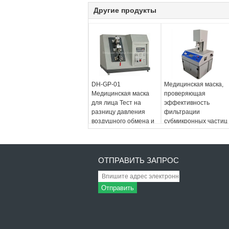
Другие продукты
DH-GP-01
Медицинская маска,
Медицинская маска
проверяющая
для лица Тест на
эффективность
разницу давления
фильтрации
воздушного обмена и
субмикронных частиц
испытательная
машина для
испытания масок
ОТПРАВИТЬ ЗАПРОС
Отправить