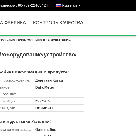
Russian
оддержка :
86-769-22403424
А ФАБРИКА
КОНТРОЛЬ КАЧЕСТВА
тельным газам/машина для испытаний/
/оборудование/устройство/
обная информация о продукте:
 происхождения:
Донггуан Китай
енное
DahoMeter
нование:
ификация:
ISO,SGS
 модели:
DH-MB-01
та и доставка Условия:
ество мин заказа:
Один набор