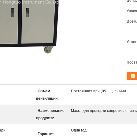
Цена:
Упако
Время
Услов
Поста
Объем
Постоянная при (85 ± 1) л / мин.
вентиляции:
Наименование
Маска для проверки сопротивления 
продукта:
ери
Один год
Гарантия: