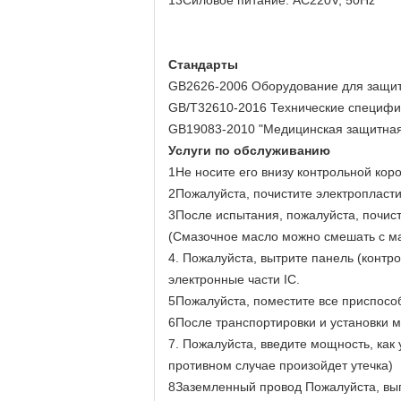
13Силовое питание: AC220V, 50Hz
Стандарты
GB2626-2006 Оборудование для защиты
GB/T32610-2016 Технические специфи
GB19083-2010 "Медицинская защитная
Услуги по обслуживанию
1Не носите его внизу контрольной кор
2Пожалуйста, почистите электропласти
3После испытания, пожалуйста, почист
(Смазочное масло можно смешать с м
4. Пожалуйста, вытрите панель (контр
электронные части IC.
5Пожалуйста, поместите все приспособ
6После транспортировки и установки 
7. Пожалуйста, введите мощность, как
противном случае произойдет утечка)
8Заземленный провод Пожалуйста, вып