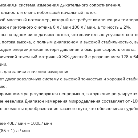
ыхания,и система измерения дыхательного сопротивления.
тельность и очень небольшой начальный поток.
овой массовый потокомер, который не требует компенсации темпер
он приточного счетчика 0 л / мин 100 л / мин, а точность ± 2%.
ны на одном чипе датчика потока, что значительно улучшает соот
а потока высока, с полным диапазоном и высокой стабильностью, в
одом энергии,низкая потеря давления и быстрая скорость ответа.
фический точечный матричный ЖК-дисплей с разрешением 128 × 64 
ции.
ь для записи значения измерения.
т двухпроволочную систему с высокой точностью и хорошей стаби
цию.
икроманометра регулируются непрерывно, заглушение регулируется
ие невелика.Диапазон измерения микродавления составляет от -100
е элементы преобразования газового пути, что обеспечивает удоб
е 40L / мин ~ 100L / мин
5 ± 1) л / мин.