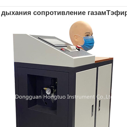
 дыхания сопротивление газам
T
эфир