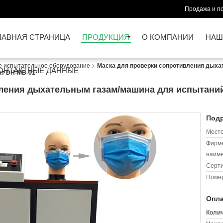
Продажа и п
ЛАВНАЯ СТРАНИЦА
ПРОДУКЦИЯ
О КОМПАНИИ
НАШ
е испытательное оборудование
Маска для проверки сопротивления дыха
ОНТАКТНЫЕ ДАННЫЕ
ат DH-MB-01
ления дыхательным газам/машина для испытаний
Подр
Место
Фирм
наиме
Серт
Номер
Опла
Колич