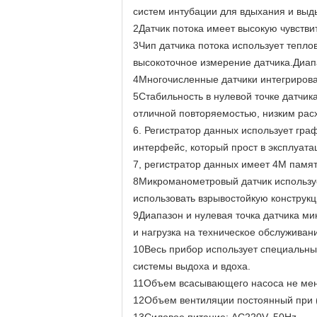
систем интубации для вдыхания и выд
2Датчик потока имеет высокую чувстви
3Чип датчика потока использует тепл
высокоточное измерение датчика.Диапаз
4Многочисленные датчики интегрирова
5Стабильность в нулевой точке датчик
отличной повторяемостью, низким расх
6. Регистратор данных использует гра
интерфейс, который прост в эксплуата
7, регистратор данных имеет 4M памят
8Микроманометровый датчик используе
использовать взрывостойкую конструк
9Диапазон и нулевая точка датчика м
и нагрузка на техническое обслуживан
10Весь прибор использует специальны
системы выдоха и вдоха.
11Объем всасывающего насоса не мене
12Объем вентиляции постоянный при (8