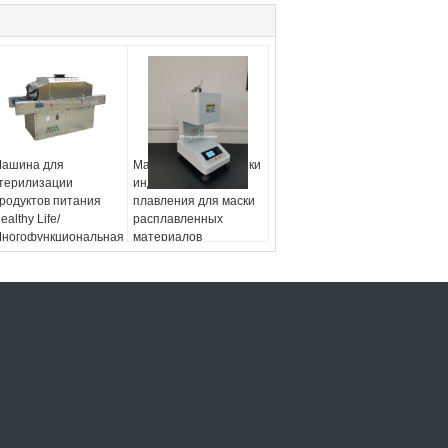
ашина для
Машина для проверки
терилизации
индекса потока
родуктов питания
плавления для маски
ealthy Life/
расплавленных
ногофункциональная
материалов
ечь для
терилизации
апитков/
льтрафиолетовая
ашина для
терилизации легких
апитков