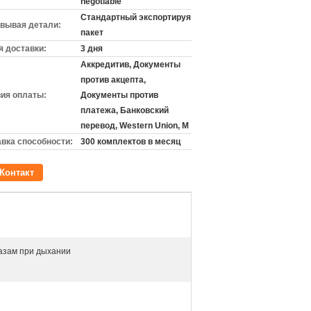
negotiable
Стандартный экспортируя
вывая детали:
пакет
 доставки:
3 дня
Аккредитив, Документы
против акцепта,
ия оплаты:
Документы против
платежа, Банковский
перевод, Western Union, M
вка способности:
300 комплектов в месяц
Контакт
газам при дыхании