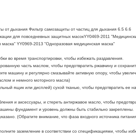
 от дыхания Фильтр самозащиты от частиц для дыхания 6.5 6.6
кации для повседневных защитных масокYY0469-2011 "Медицински
 маска" YY0969-2013 "Одноразовая медицинская маска"
обки во время транспортировки, чтобы избежать раздавления.
рованную часть маслом, чтобы предотвратить ржавчину и сохранит
ите машину и регулярно смазывайте активную опору, чтобы увеличи
аслом и немного моторного масла)
ольный ящик или дисплей) сухой тканью, чтобы предотвратить ее н
ления и аксессуары, и стереть антиржавое масло, чтобы предотвра
машины фундамент и уровень должны быть стабильно закреплены.
 указано. (Обратите внимание, что фаза входного источника питани
олните заземление в соответствии со спецификациями, чтобы избе